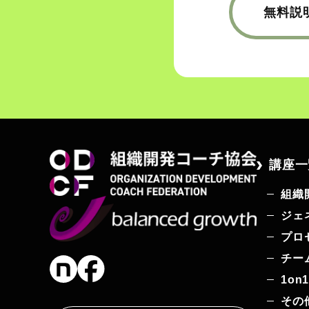
無料説
講座一
組織
ジェ
プロ
チー
1o
その