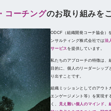
・コーチング
の
お取り組みを
ODCF（組織開発コーチ協会）
ンサルティング株式会社では
法
サービス
を提供しています。
私たちのアプローチの特徴は、
目的に、個人のリーダーシップ
り出すことです。
組織ミッションとしてのアウト
エンゲージメント等）を実現す
く、
見え難い個人のマインド、