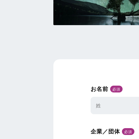
お名前
必須
企業／団体
必須