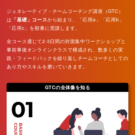
ジェネレーティブ・チームコーチング講座（GTC）
は
「基礎」コース
から始まり、「応用a」「応用b」
「応用c」を順番に受講します。
全コース通じて2-3日間の対面集中ワークショップと
事前事後オンラインクラスで構成され、数多くの実
践・フィードバックを繰り返しチームコーチとしての
あり方やスキルを磨いていきます。
GTCの全体像を知る