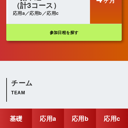
ヶ月
（計3コース）
応用a／応用b／応用c
参加日程を探す
チーム
TEAM
国内随一の知恵
と
基礎
応用a
応用b
応用c
最新の学習デザイン