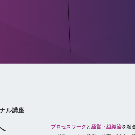
ナル講座
へ
プロセスワーク
と
経営・組織論
を融