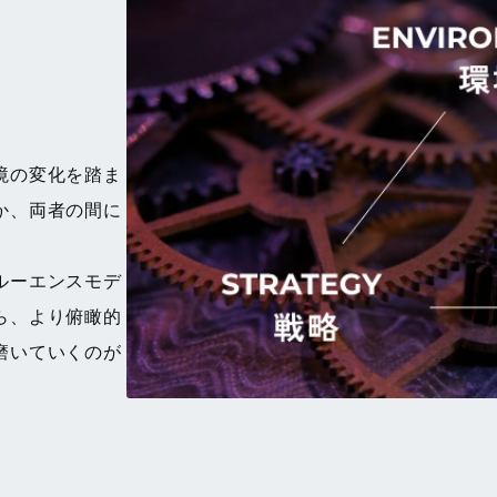
境の変化を踏ま
か、両者の間に
。
ルーエンスモデ
ら、より俯瞰的
磨いていくのが