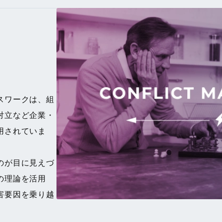
スワークは、組
対立など企業・
用されていま
のが目に見えづ
の理論を活用
害要因を乗り越