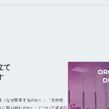
立て
す
性（なぜ変革するのか）」「方向性
うに取り組むのか）」について必ず
心