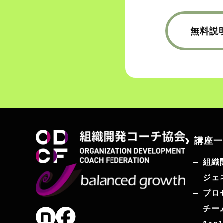
無料説
講座一
組織
ジェ
プロ
チー