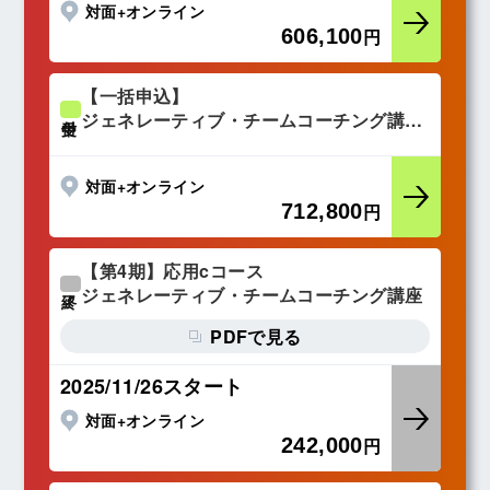
対面+オンライン
606,100
円
【一括申込】
ジェネレーティブ・チームコーチング講座
受付中
（基礎／応用a／応用b／応用c）
対面+オンライン
712,800
円
【第4期】応用cコース
ジェネレーティブ・チームコーチング講座
終了
PDFで見る
2025/11/26スタート
対面+オンライン
242,000
円