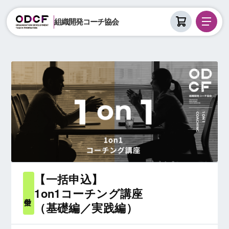
組織開発コーチ協会
【一括申込】
1on1コーチング講座
受付中
（基礎編／実践編）