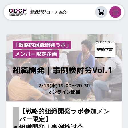
組織開発コーチ協会
【戦略的組織開発ラボ参加メン
バー限定】
組織開発｜事例検討会
終了