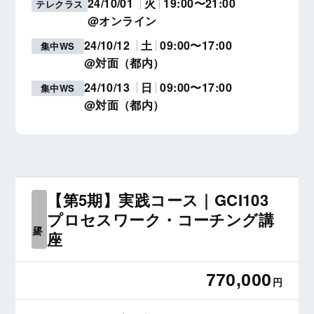
24/10/01
火
19:00〜21:00
テレクラス
@オンライン
24/10/12
土
09:00〜17:00
集中WS
@対面（都内）
24/10/13
日
09:00〜17:00
集中WS
@対面（都内）
【第5期】実践コース｜GCI103
プロセスワーク・コーチング講
終了
座
770,000
円