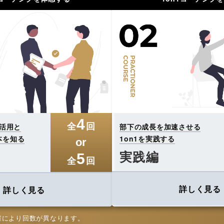
4
全
回
な活用と
部下の成長を加速させる
本を知る
1on1を実践する
or
実践編
5
全
回
詳しく見る
詳しく見る
催により回数が異なります。