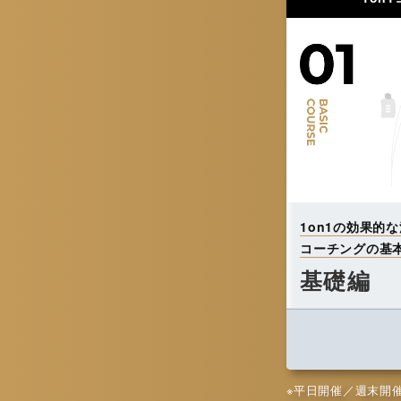
1on1の効果的
コーチングの基
基礎編
※平日開催／週末開